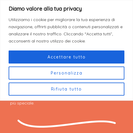
Vai
F
I
T
Diamo valore alla tua privacy
a
n
i
Come Donare
al
c
s
k
e
t
t
contenuto
Utilizziamo i cookie per migliorare la tua esperienza di
b
a
o
navigazione, offrirti pubblicità o contenuti personalizzati e
o
g
k
o
r
analizzare il nostro traffico. Cliccando “Accetta tutti”,
k
a
acconsenti al nostro utilizzo dei cookie.
m
Accettare tutto
Contattaci
Personalizza
Hai domande, idee o semplicemente vuoi dirci ciao?
Siamo sempre felici di ascoltarti! Compila il modulo qui
Rifiuta tutto
sotto o scrivici direttamente: ogni messaggio è un
ingrediente prezioso per rendere Mastri Biscottai ancora
più speciale.