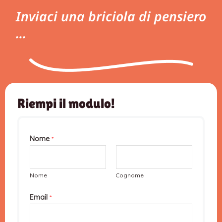
Inviaci una briciola di pensiero
...
Riempi il modulo!
Nome
*
Nome
Cognome
Email
*