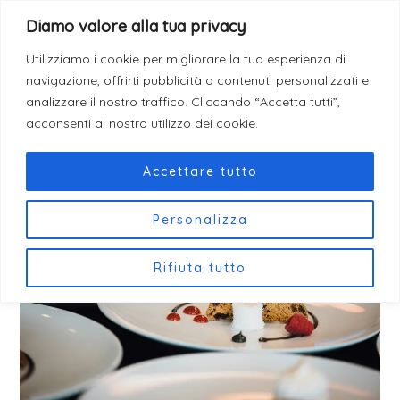
Vai
F
Post
I
T
Diamo valore alla tua privacy
a
n
i
Come Donare
al
navigation
c
s
k
e
t
t
contenuto
Utilizziamo i cookie per migliorare la tua esperienza di
b
a
o
navigazione, offrirti pubblicità o contenuti personalizzati e
o
g
k
o
r
analizzare il nostro traffico. Cliccando “Accetta tutti”,
k
a
acconsenti al nostro utilizzo dei cookie.
m
Accettare tutto
Personalizza
Rifiuta tutto