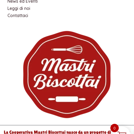
m
News ed Eventi
Leggi di noi
Contattaci
0
La Cooperativa Mastri Biscottai nasce da un progetto di “Ylenia e