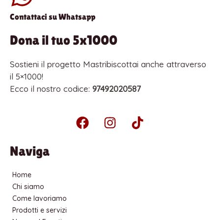
Contattaci su Whatsapp
Dona il tuo 5x1000
Sostieni il progetto Mastribiscottai anche attraverso
il 5×1000!
Ecco il nostro codice:
97492020587
F
I
T
a
n
i
c
s
k
Naviga
e
t
t
b
a
o
Home
o
g
k
Chi siamo
o
r
Come lavoriamo
k
a
Prodotti e servizi