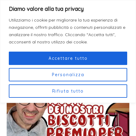
Vai
F
Post
I
T
Diamo valore alla tua privacy
a
n
i
Come Donare
al
navigation
c
s
k
e
t
t
contenuto
Utilizziamo i cookie per migliorare la tua esperienza di
b
a
o
navigazione, offrirti pubblicità o contenuti personalizzati e
o
g
k
o
r
analizzare il nostro traffico. Cliccando “Accetta tutti”,
k
a
acconsenti al nostro utilizzo dei cookie.
m
Accettare tutto
Personalizza
Rifiuta tutto