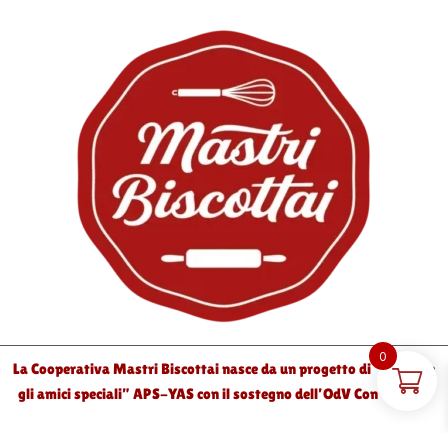
0
La Cooperativa Mastri Biscottai nasce da un progetto di “Ylenia e
gli amici speciali” APS-YAS con il sostegno dell’OdV Con Gli Altri
COPYRIGHT © 2024 | Yleniaegliamicispeciali.org P.IVA:16010861009