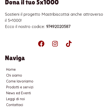
Dona il tuo 5x1000
Sostieni il progetto Mastribiscottai anche attraverso
il 5×1000!
Ecco il nostro codice:
97492020587
F
I
T
a
n
i
c
s
k
Naviga
e
t
t
b
a
o
Home
o
g
k
Chi siamo
o
r
Come lavoriamo
k
a
Prodotti e servizi
m
News ed Eventi
Leggi di noi
Contattaci